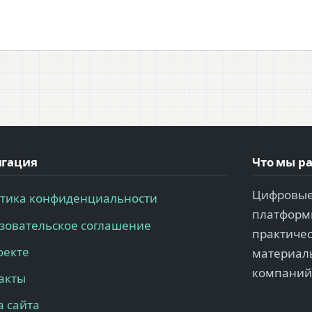
гация
Что мы р
Цифровые
тика конфиденциальности
платформы
зовательское соглашение
практиче
оекте
материалы
компаний
акты
а сайта