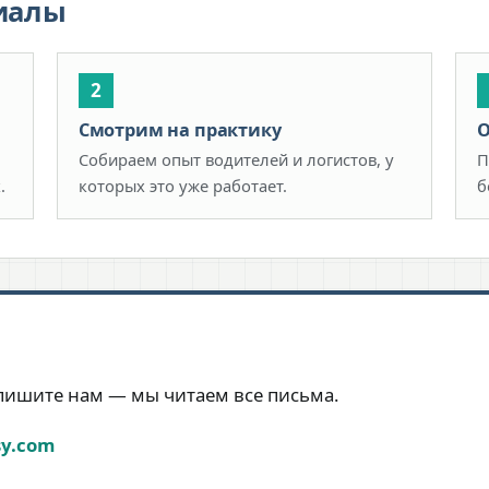
иалы
Смотрим на практику
О
Собираем опыт водителей и логистов, у
П
.
которых это уже работает.
б
апишите нам — мы читаем все письма.
sy.com