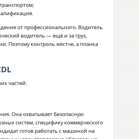
 транспортом;
квалификация.
ождение от профессионального. Водитель
рческий водитель — ещё и за груз,
и. Поэтому контроль жёстче, а планка
CDL
их частей:
ния. Она охватывает безопасную
озных систем, специфику коммерческого
андидат готов работать с машиной на