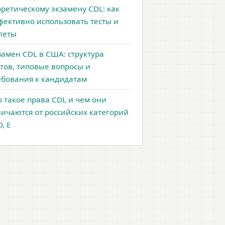
оретическому экзамену CDL: как
фективно использовать тесты и
леты
замен CDL в США: структура
стов, типовые вопросы и
ебования к кандидатам
о такое права CDL и чем они
личаются от российских категорий
D, E