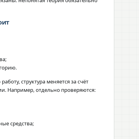
вязаны: непонятая теория обязательно
оит
ва;
горию.
работу, структура меняется за счёт
и. Например, отдельно проверяются:
ные средства;