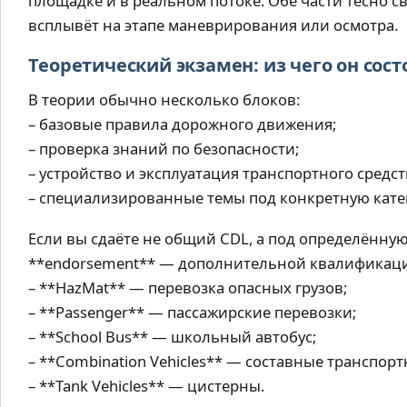
площадке и в реальном потоке. Обе части тесно с
всплывёт на этапе маневрирования или осмотра.
Теоретический экзамен: из чего он сост
В теории обычно несколько блоков:
– базовые правила дорожного движения;
– проверка знаний по безопасности;
– устройство и эксплуатация транспортного средст
– специализированные темы под конкретную кате
Если вы сдаёте не общий CDL, а под определённую 
**endorsement** — дополнительной квалификаци
– **HazMat** — перевозка опасных грузов;
– **Passenger** — пассажирские перевозки;
– **School Bus** — школьный автобус;
– **Combination Vehicles** — составные транспорт
– **Tank Vehicles** — цистерны.