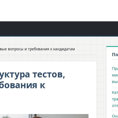
овые вопросы и требования к кандидатам
По
Пр
уктура тестов,
ма
бования к
вы
Кат
тр
от
Он