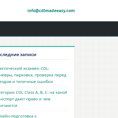
info@cdlmadeeasy.com
следние записи
актический экзамен CDL:
нёвры, парковка, проверка перед
ездом и типичные ошибки
егории CDL Class A, B, C: на какой
анспорт дают право и чем
личаются
лайн-подготовка к