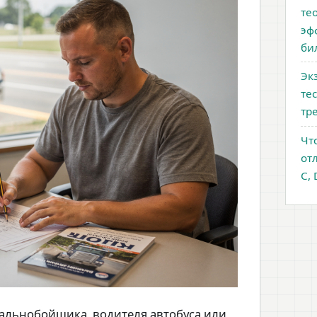
те
эф
би
Эк
те
тр
Чт
от
C, 
дальнобойщика, водителя автобуса или